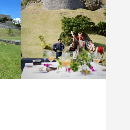
阿麻和利の饗宴
阿麻和利の饗宴