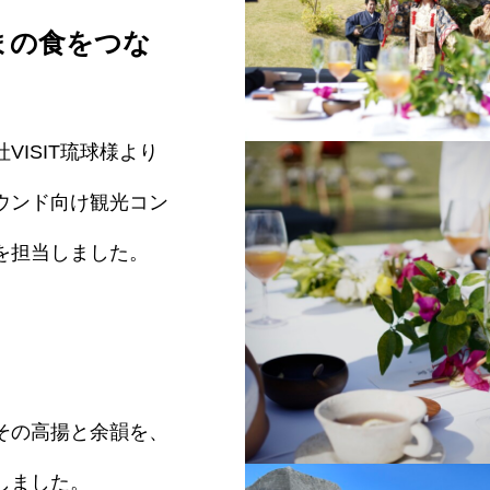
まの食をつな
ISIT琉球様より
この日この時間だけの食卓
ウンド向け観光コン
を担当しました。
その高揚と余韻を、
しました。