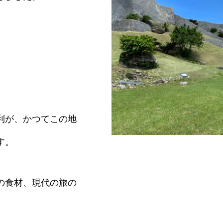
阿麻和利の饗宴
利が、かつてこの地
す。
世界遺産勝連城跡
の食材、現代の旅の