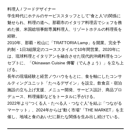
料理人 / フードデザイナー
学生時代にホテルのサービススタッフとして“食と人”の関係に
魅せられ、料理の道へ。那覇市のイタリア料理店でシェフを務
めた後、米国総領事館専属料理人、リゾートホテルの料理長を
経験。
2010年、那覇・松山に「TRATTORIA Lamp」を開業。完全予
約制・1日3組限定のコーススタイルで10年間営業。2020年に
は、琉球料理とイタリアンを融合させた現代的沖縄料理をコン
セプトに、「Okinawan Cuisine 傳饗（でんきょう）」を立ち上
げる。
長年の現場経験と経営ノウハウをもとに、食を軸にしたコンサ
ルティングユニット「たべるデザイン」を設立。飲食店・宿泊
施設の立ち上げ支援、メニュー開発、サービス設計、商品プロ
デュース、料理撮影などをトータルに手がける。
2022年より“つくる人・たべる人・つなぐ人”を結ぶ「つながる
マーケット」、2024年からは“動く市場”「THE MARKET」を主
催し、地域と食のあいだに新たな関係を生み出し続けている。